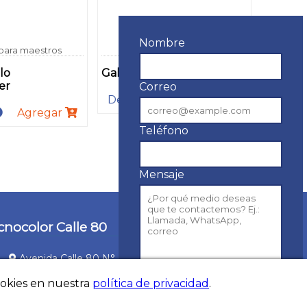
Nombre
 para maestros
Vinilo Tipo 3 Económico
lo
Galón Vinilo Tecnobase
er
Correo
Detalles
Agregar
Agregar
Teléfono
Mensaje
cnocolor Calle 80
Avenida Calle 80 N° 69Q - 17
(+57) 1 300 0622
ookies en nuestra
política de privacidad
.
(+57) 315 704 9307