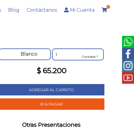
0
s
Blog
Contáctanos
Mi Cuenta
Blanco
Cantidad *
$ 65.200
Otras Presentaciones