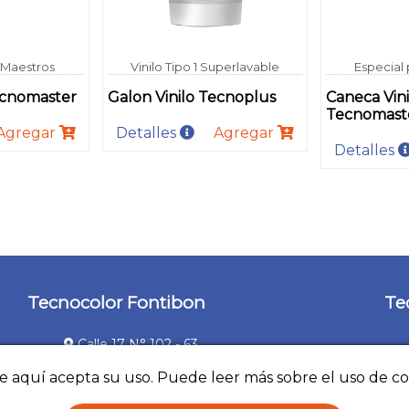
 Maestros
Vinilo Tipo 1 Superlavable
Especial
ecnomaster
Galon Vinilo Tecnoplus
Caneca Vini
Tecnomast
Agregar
Detalles
Agregar
Detalles
Tecnocolor Fontibon
Te
Calle 17 N° 102 - 63
(+57) 1 267 3848
ce aquí acepta su uso. Puede leer más sobre el uso de c
(+57) 316 660 2712