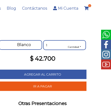
0
s
Blog
Contáctanos
Mi Cuenta
Blanco
Cantidad *
$ 42.700
Otras Presentaciones