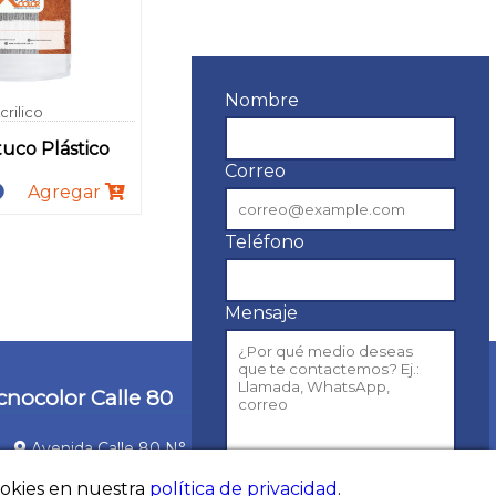
Nombre
crilico
uco Plástico
Correo
Agregar
Teléfono
Mensaje
cnocolor Calle 80
Avenida Calle 80 N° 69Q - 17
(+57) 1 300 0622
ookies en nuestra
política de privacidad
.