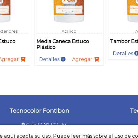
xteriores
Acrilico
A
Estuco
Media Caneca Estuco
Tambor Est
Plástico
Detalles
Agregar
Detalles
Agregar
Tecnocolor Fontibon
Te
Calle 17 N° 102 - 63
(+57) 1 267 3848
ce aquí acepta su uso. Puede leer más sobre el uso de c