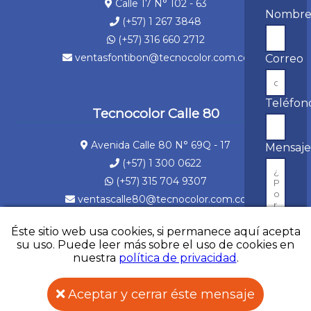
Calle 17 N° 102 - 63
Nombr
(+57) 1 267 3848
(+57) 316 660 2712
ventasfontibon@tecnocolor.com.co
Correo
Teléfon
Tecnocolor Calle 80
Avenida Calle 80 N° 69Q - 17
Mensaj
(+57) 1 300 0622
(+57) 315 704 9307
ventascalle80@tecnocolor.com.co
Éste sitio web usa cookies, si permanece aquí acepta
su uso. Puede leer más sobre el uso de cookies en
nuestra
política de privacidad
.
©2021 Tecnocolor Todos los derechos reservados
Desarrollado por
SolucionesDW
Enviar
Aceptar y cerrar éste mensaje
Asesoría en Whatsapp