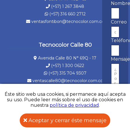
Nombr
(+57) 1 267 3848
(+57) 316 660 2712
ventasfontibon@tecnocolor.com.co
Correo
Teléfon
Tecnocolor Calle 80
Avenida Calle 80 N° 69Q - 17
Mensaj
(+57) 1 300 0622
(+57) 315 704 9307
ventascalle80@tecnocolor.com.co
Éste sitio web usa cookies, si permanece aquí acepta
su uso. Puede leer más sobre el uso de cookies en
nuestra
política de privacidad
.
©2021 Tecnocolor Todos los derechos reservados
Desarrollado por
SolucionesDW
Enviar
Aceptar y cerrar éste mensaje
Asesoría en Whatsapp